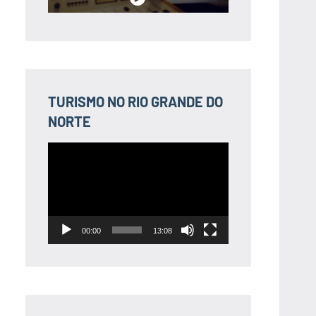
TURISMO NO RIO GRANDE DO
NORTE
Tocador
de
vídeo
00:00
13:08