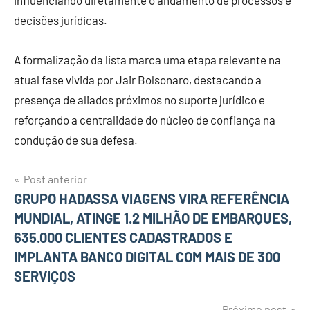
influenciando diretamente o andamento de processos e
decisões jurídicas.
A formalização da lista marca uma etapa relevante na
atual fase vivida por Jair Bolsonaro, destacando a
presença de aliados próximos no suporte jurídico e
reforçando a centralidade do núcleo de confiança na
condução de sua defesa.
Post anterior
Navegação
GRUPO HADASSA VIAGENS VIRA REFERÊNCIA
MUNDIAL, ATINGE 1.2 MILHÃO DE EMBARQUES,
de
635.000 CLIENTES CADASTRADOS E
Post
IMPLANTA BANCO DIGITAL COM MAIS DE 300
SERVIÇOS
Próximo post