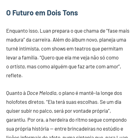
O Futuro em Dois Tons
Enquanto isso, Luan prepara o que chama de “fase mais
madura” da carreira. Além do álbum novo, planeja uma
turnê intimista, com shows em teatros que permitam
levar a família. “Quero que ela me veja não só como
o
artista
, mas como alguém que faz arte com amor”,
reflete.
Quanto à
Doce Melodia
, o plano é mantê-la longe dos
holofotes diretos. “Ela terá suas escolhas. Se um dia
quiser subir no palco, será por vontade própria”,
garantiu. Por ora, a herdeira do ritmo segue compondo
sua própria história — entre brincadeiras no estúdio e
lições informais de afeto, numa sintonia que, para Luan,