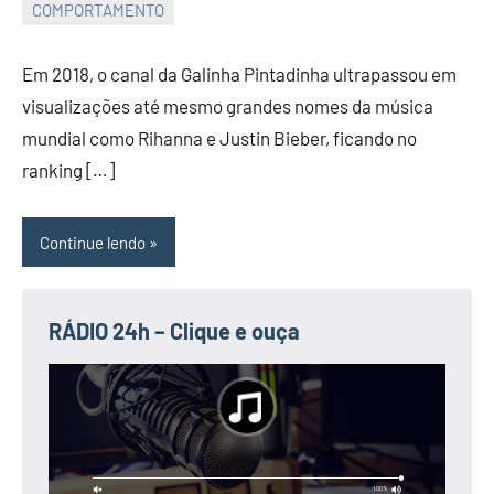
COMPORTAMENTO
JORNAL
RIO
Em 2018, o canal da Galinha Pintadinha ultrapassou em
GRANDE
visualizações até mesmo grandes nomes da música
DO
mundial como Rihanna e Justin Bieber, ficando no
NORTE
ranking […]
Continue lendo
RÁDIO 24h – Clique e ouça