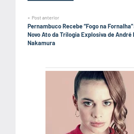
Tags
Post anterior
Navegação
Pernambuco Recebe “Fogo na Fornalha”
Novo Ato da Trilogia Explosiva de André 
de
Nakamura
Post