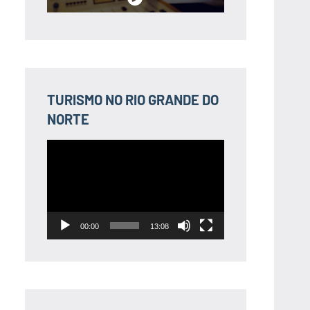
TURISMO NO RIO GRANDE DO
NORTE
Tocador
de
vídeo
00:00
13:08