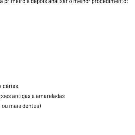
ma primeiro e depois analisar o melhor procedimento:
e cáries
ções antigas e amareladas
 ou mais dentes)