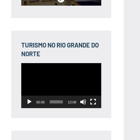
TURISMO NO RIO GRANDE DO
NORTE
Tocador
de
vídeo
00:00
13:08