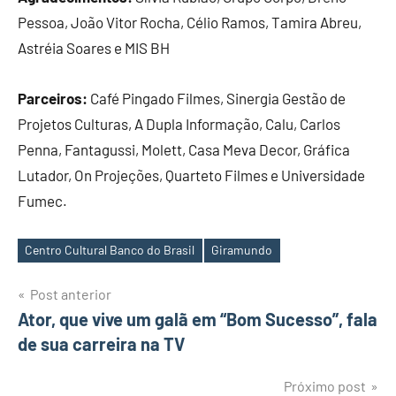
Pessoa, João Vitor Rocha, Célio Ramos, Tamira Abreu,
Astréia Soares e MIS BH
Parceiros:
Café Pingado Filmes, Sinergia Gestão de
Projetos Culturas, A Dupla Informação, Calu, Carlos
Penna, Fantagussi, Molett, Casa Meva Decor, Gráfica
Lutador, On Projeções, Quarteto Filmes e Universidade
Fumec.
Centro Cultural Banco do Brasil
Giramundo
Tags
Post anterior
Navegação
Ator, que vive um galã em “Bom Sucesso”, fala
de sua carreira na TV
de
Post
Próximo post