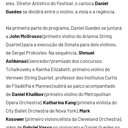
eles. Diretor Artístico do Festival, o carioca
Daniel
Guedes
se dividirá entre o violino, a viola e a regência.
Na primeira parte do programa, Daniel Guedes se juntará
a
John McGrosso
(primeiro violino do Arianna String
Quartet) para a execução da Sonata para dois violinos,
de Sergei Prokoviev. Na sequência,
Shmuel
Ashkenasi
(vencedor/premiado dos concursos
Tchaikovsky e Rainha Elizabeth, primeiro violino do
Vermeer String Quartet, professor dos Institutos Curtis
de Filadélfia e Mannes) subirá ao palco acompanhado
de
Daniel Khalikov
(primeiro violino do Metropolitan
Opera Orchestra),
Katharina Kang
(primeira violista do
City Ballet Orchestra de Nova York),
Mark
Kosower
(primeiro violoncelista da Cleveland Orchestra),
além de
Gabriel Vasco
no violoncelo e Daniel Guedes na