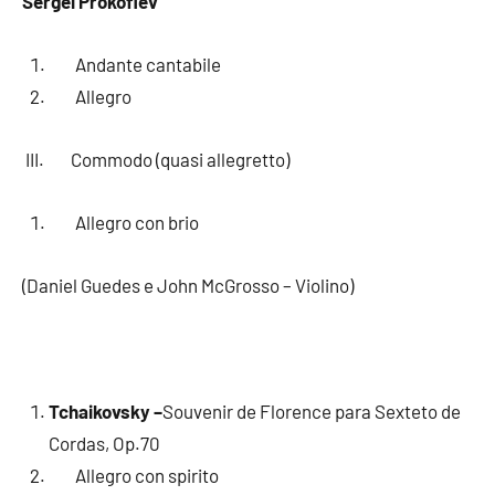
Sergei Prokofiev
Andante cantabile
Allegro
III. Commodo (quasi allegretto)
Allegro con brio
(Daniel Guedes e John McGrosso – Violino)
Tchaikovsky –
Souvenir de Florence para Sexteto de
Cordas, Op.70
Allegro con spirito