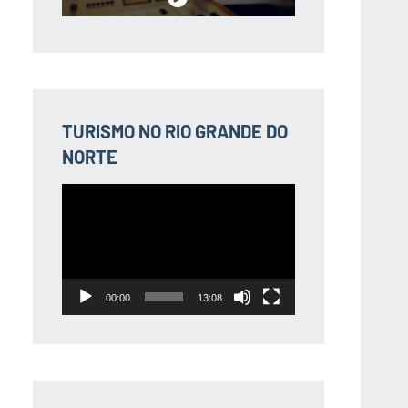
TURISMO NO RIO GRANDE DO
NORTE
Tocador
de
vídeo
00:00
13:08