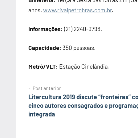
anos.
www.rivalpetrobras.com.br
.
Informações:
(21) 2240-9796.
Capacidade:
350 pessoas.
Metrô/VLT:
Estação Cinelândia.
Post anterior
Navegação
Litercultura 2019 discute “fronteiras” 
cinco autores consagrados e programa
de
integrada
Post