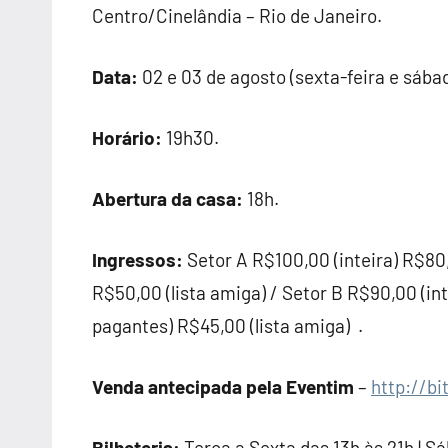
Centro/Cinelândia – Rio de Janeiro.
Data:
02 e 03 de agosto (sexta-feira e sábad
Horário:
19h30.
Abertura da casa:
18h.
Ingressos:
Setor A
R$100,00 (inteira) R$80
R$50,00 (lista amiga) / Setor B
R$90,00 (in
pagantes) R$45,00 (lista amiga)
.
Venda antecipada pela Eventim
–
http://bi
Bilheteria:
Terça a Sexta das 13h às 21h | S