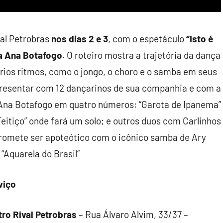
val Petrobras
nos dias 2 e 3
, com o espetáculo
“Isto é
a Ana Botafogo
. O roteiro mostra a trajetória da dança
ários ritmos, como o jongo, o choro e o samba em seus
apresentar com 12 dançarinos de sua companhia e com a
a Ana Botafogo em quatro números: “Garota de Ipanema”
eitiço” onde fará um solo; e outros duos com Carlinhos
 promete ser apoteótico com o icônico samba de Ary
“Aquarela do Brasil”
viço
tro Rival Petrobras
– Rua Álvaro Alvim, 33/37 –