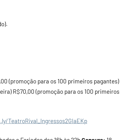
o).
,00 (promoção para os 100 primeiros pagantes)
teira) R$70,00 (promoção para os 100 primeiros
t.ly/TeatroRival_Ingressos2GIaEKp
ábados e Feriados das 16h às 22h
Censura:
18