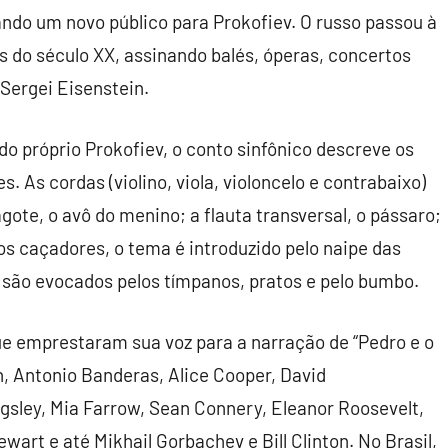
ando um novo público para Prokofiev. O russo passou à
 do século XX, assinando balés, óperas, concertos
 Sergei Eisenstein.
do próprio Prokofiev, o conto sinfônico descreve os
 As cordas (violino, viola, violoncelo e contrabaixo)
gote, o avô do menino; a flauta transversal, o pássaro;
aos caçadores, o tema é introduzido pelo naipe das
s são evocados pelos tímpanos, pratos e pelo bumbo.
ue emprestaram sua voz para a narração de “Pedro e o
en, Antonio Banderas, Alice Cooper, David
gsley, Mia Farrow, Sean Connery, Eleanor Roosevelt,
wart e até Mikhail Gorbachev e Bill Clinton. No Brasil,