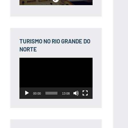
TURISMO NO RIO GRANDE DO
NORTE
Tocador
de
vídeo
00:00
13:08