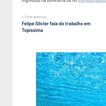
Ingressos na bilheteria ou no
ingressorapid
Post anterior
Navegação
Felipe Silcler fala do trabalho em
Topíssima
de
Post