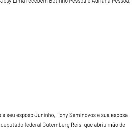
m
Josy
Lima
recebem Betinho Pessoa e Adriana Pessoa,
es e seu esposo Juninho, Tony Seminovos e sua esposa
 deputado federal Gutemberg Reis, que abriu mão de