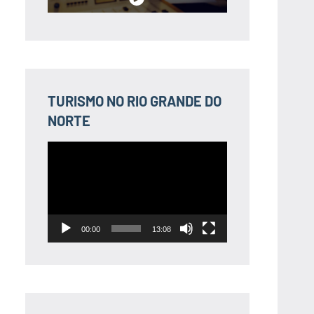
TURISMO NO RIO GRANDE DO
NORTE
Tocador
de
vídeo
00:00
13:08