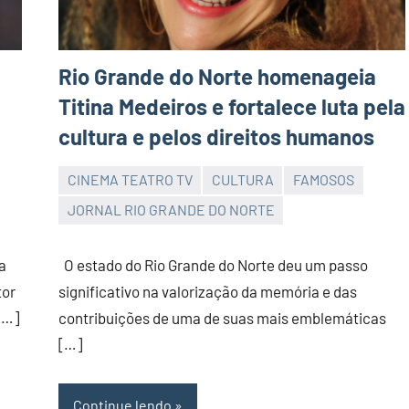
Rio Grande do Norte homenageia
Titina Medeiros e fortalece luta pela
cultura e pelos direitos humanos
CINEMA TEATRO TV
CULTURA
FAMOSOS
JORNAL
JORNAL RIO GRANDE DO NORTE
RIO
GRANDE
a
O estado do Rio Grande do Norte deu um passo
DO
tor
significativo na valorização da memória e das
NORTE
[…]
contribuições de uma de suas mais emblemáticas
[…]
Continue lendo