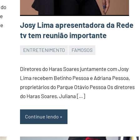
 do
te
Josy Lima apresentadora da Rede
 e
tv tem reunião importante
ENTRETENIMENTO
FAMOSOS
JORNAL
RIO
Diretores do Haras Soares juntamente com Josy
GRANDE
Lima recebem Betinho Pessoa e Adriana Pessoa,
DO
proprietários do Parque Otávio Pessoa Os diretores
NORTE
do Haras Soares, Juliana […]
Continue lendo