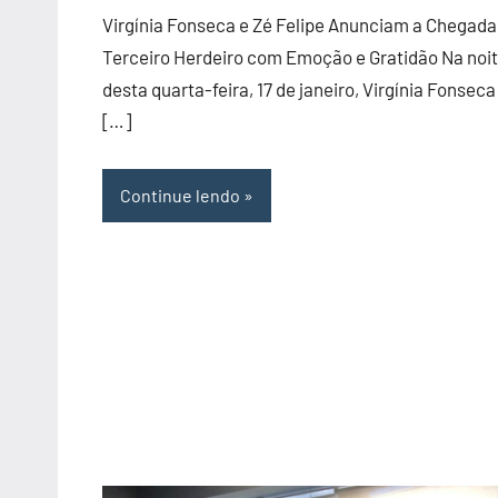
RIO
Virgínia Fonseca e Zé Felipe Anunciam a Chegada
GRANDE
Terceiro Herdeiro com Emoção e Gratidão Na noi
DO
desta quarta-feira, 17 de janeiro, Virgínia Fonseca
NORTE
[…]
Continue lendo