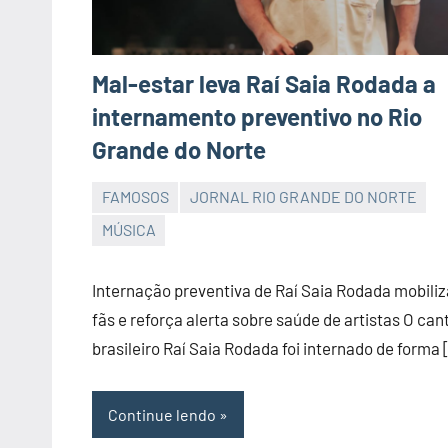
Mal-estar leva Raí Saia Rodada a
internamento preventivo no Rio
Grande do Norte
FAMOSOS
JORNAL RIO GRANDE DO NORTE
JORNAL
MÚSICA
RIO
GRANDE
Internação preventiva de Raí Saia Rodada mobiliz
DO
fãs e reforça alerta sobre saúde de artistas O can
NORTE
brasileiro Raí Saia Rodada foi internado de forma 
Continue lendo