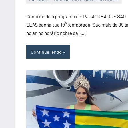
JORNAL
RIO
Confirmado o programa de TV – AGORA QUE SÃO
GRANDE
ELAS ganha sua 19° temporada. São mais de 09 a
DO
no ar, no horário nobre da […]
NORTE
Continue lendo