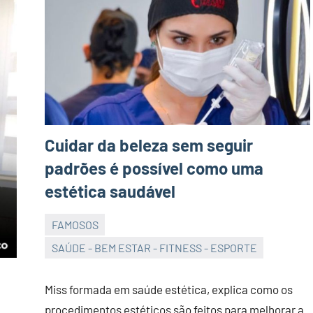
Cuidar da beleza sem seguir
padrões é possível como uma
estética saudável
FAMOSOS
JORNAL
SAÚDE - BEM ESTAR - FITNESS - ESPORTE
RIO
GRANDE
Miss formada em saúde estética, explica como os
DO
procedimentos estéticos são feitos para melhorar a