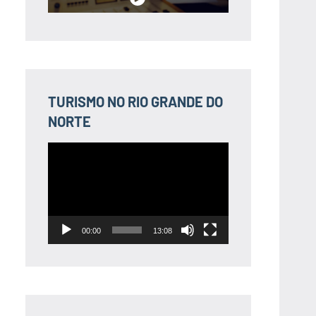
TURISMO NO RIO GRANDE DO
NORTE
Tocador
de
vídeo
00:00
13:08