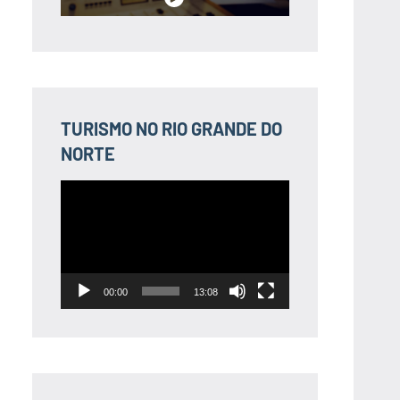
TURISMO NO RIO GRANDE DO
NORTE
Tocador
de
vídeo
00:00
13:08