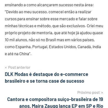
ensinando a como alcançarem sucesso nesta área:
“Devido ao meu sucesso, comecei então a realizar
cursos para ensinar sobre esse mercado e falar sobre
minhas técnicas e método, que são exclusivos. Criei meu
próprio projeto de mentoria, que até hoje já ajudou quase
10 mil alunos, não só no Brasil mas em vários países,
como Espanha, Portugal, Estados Unidos, Canadá, India
e até na China”.
Post anterior
Navegação
DLK Modas é destaque do e-commerce
brasileiro e se torna case de sucesso
de
Post
Próximo post
Cantora e compositora suíço-brasileira de 19
anos, Maíra Zaugg lança EP em SP e Rio