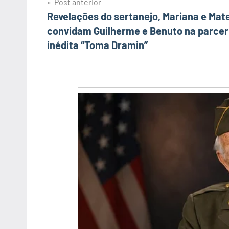
Post anterior
Navegação
Revelações do sertanejo, Mariana e Mat
convidam Guilherme e Benuto na parcer
de
inédita “Toma Dramin”
Post