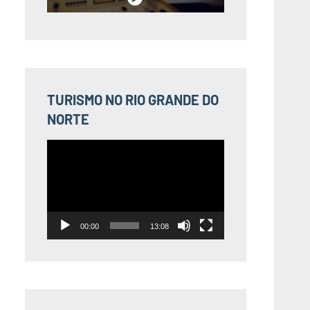
TURISMO NO RIO GRANDE DO
NORTE
Tocador
de
vídeo
00:00
13:08