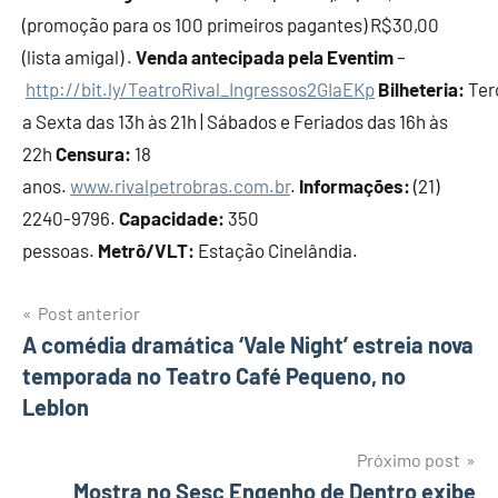
(promoção para os 100 primeiros pagantes) R$30,00
(lista amigal)
.
Venda antecipada pela Eventim
–
http://bit.ly/TeatroRival_Ingressos2GIaEKp
Bilheteria:
Ter
a Sexta das 13h às 21h | Sábados e Feriados das 16h às
22h
Censura:
18
anos.
www.rivalpetrobras.com.br
.
Informações:
(21)
2240-9796.
Capacidade:
350
pessoas.
Metrô/VLT:
Estação Cinelândia.
Post anterior
Navegação
A comédia dramática ‘Vale Night’ estreia nova
temporada no Teatro Café Pequeno, no
de
Leblon
Post
Próximo post
Mostra no Sesc Engenho de Dentro exibe