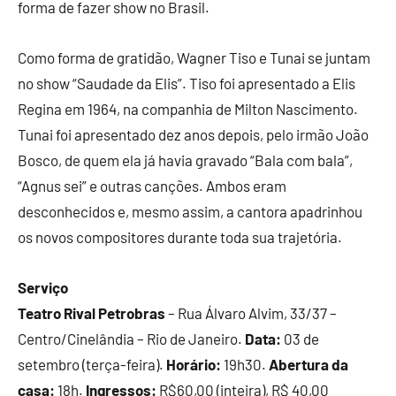
forma de fazer show no Brasil.
Como forma de gratidão, Wagner Tiso e Tunai se juntam
no show “Saudade da Elis”. Tiso foi apresentado a Elis
Regina em 1964, na companhia de Milton Nascimento.
Tunai foi apresentado dez anos depois, pelo irmão João
Bosco, de quem ela já havia gravado “Bala com bala”,
“Agnus sei” e outras canções. Ambos eram
desconhecidos e, mesmo assim, a cantora apadrinhou
os novos compositores durante toda sua trajetória.
Serviço
Teatro Rival Petrobras
– Rua Álvaro Alvim, 33/37 –
Centro/Cinelândia – Rio de Janeiro.
Data:
03 de
setembro (terça-feira).
Horário:
19h30.
Abertura da
casa:
18h.
Ingressos:
R$60,00 (inteira), R$ 40,00