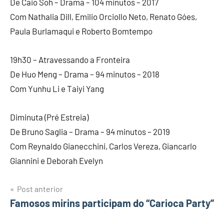
De Caio Soh – Drama – 104 minutos – 2017
Com Nathalia Dill, Emilio Orciollo Neto, Renato Góes,
Paula Burlamaqui e Roberto Bomtempo
19h30 – Atravessando a Fronteira
De Huo Meng – Drama – 94 minutos – 2018
Com Yunhu Li e Taiyi Yang
Diminuta (Pré Estreia)
De Bruno Saglia – Drama – 94 minutos – 2019
Com Reynaldo Gianecchini, Carlos Vereza, Giancarlo
Giannini e Deborah Evelyn
Post anterior
Navegação
Famosos mirins participam do “Carioca Party”