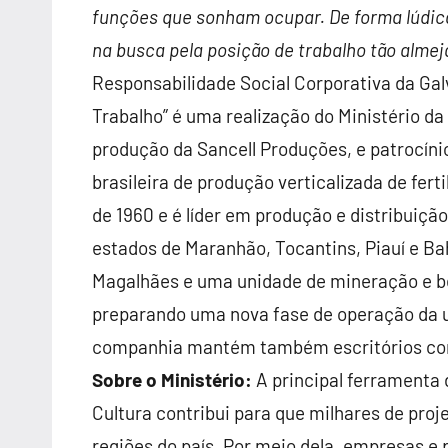
funções que sonham ocupar. De forma lúdica
na busca pela posição de trabalho tão alme
Responsabilidade Social Corporativa da Galva
Trabalho” é uma realização do Ministério d
produção da Sancell Produções, e patrocíni
brasileira de produção verticalizada de fert
de 1960 e é líder em produção e distribuiç
estados de Maranhão, Tocantins, Piauí e Ba
Magalhães e uma unidade de mineração e b
preparando uma nova fase de operação da u
companhia mantém também escritórios corpo
Sobre o Ministério:
A principal ferramenta d
Cultura contribui para que milhares de proj
regiões do país. Por meio dela, empresas e