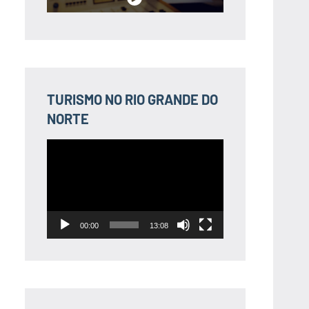
TURISMO NO RIO GRANDE DO
NORTE
Tocador
de
vídeo
00:00
13:08