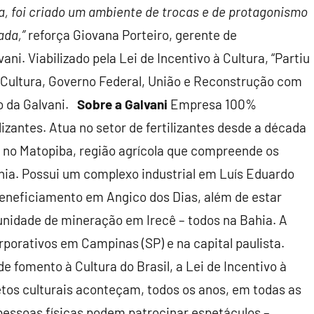
, foi criado um ambiente de trocas e de protagonismo
jada
,”
reforça Giovana Porteiro, gerente de
ni. Viabilizado pela Lei de Incentivo à Cultura, “Partiu
a Cultura, Governo Federal, União e Reconstrução com
o da Galvani.
Sobre a Galvani
Empresa 100%
ilizantes. Atua no setor de fertilizantes desde a década
ão no Matopiba, região agrícola que compreende os
hia. Possui um complexo industrial em Luís Eduardo
eneficiamento em Angico dos Dias, além de estar
nidade de mineração em Irecê – todos na Bahia. A
rativos em Campinas (SP) e na capital paulista.
e fomento à Cultura do Brasil, a Lei de Incentivo à
etos culturais aconteçam, todos os anos, em todas as
 pessoas físicas podem patrocinar espetáculos –