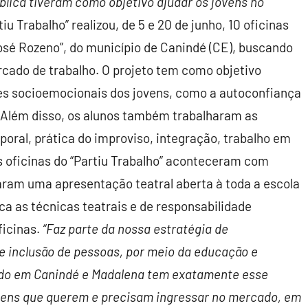
ública tiveram como objetivo ajudar os jovens no
iu Trabalho” realizou, de 5 e 20 de junho, 10 oficinas
José Rozeno”, do município de Canindé (CE), buscando
rcado de trabalho. O projeto tem como objetivo
des socioemocionais dos jovens, como a autoconfiança
l. Além disso, os alunos também trabalharam as
oral, prática do improviso, integração, trabalho em
s oficinas do “Partiu Trabalho” aconteceram com
izaram uma apresentação teatral aberta à toda a escola
a as técnicas teatrais e de responsabilidade
ficinas.
“Faz parte da nossa estratégia de
e inclusão de pessoas, por meio da educação e
ndo em Canindé e Madalena tem exatamente esse
ovens que querem e precisam ingressar no mercado, em