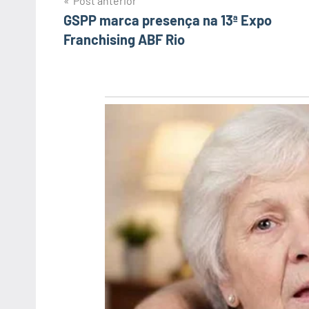
Post anterior
Navegação
GSPP marca presença na 13ª Expo
Franchising ABF Rio
de
Post