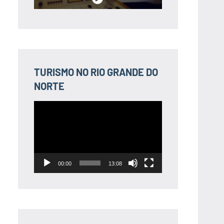
TURISMO NO RIO GRANDE DO
NORTE
Tocador
de
vídeo
00:00
13:08