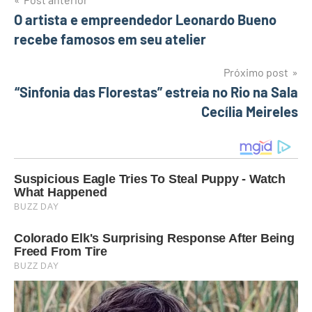
Navegação
O artista e empreendedor Leonardo Bueno
recebe famosos em seu atelier
de
Post
Próximo post
“Sinfonia das Florestas” estreia no Rio na Sala
Cecília Meireles