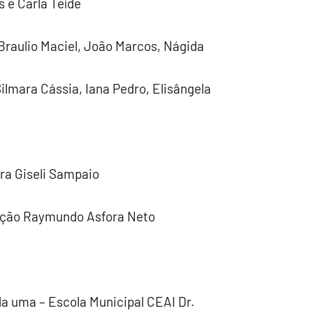
s e Carla Teíde
raulio Maciel, João Marcos, Nágida
Silmara Cássia, Iana Pedro, Elisângela
ra Giseli Sampaio
ação Raymundo Asfora Neto
a uma – Escola Municipal CEAI Dr.