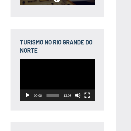
TURISMO NO RIO GRANDE DO
NORTE
Tocador
de
vídeo
00:00
13:08