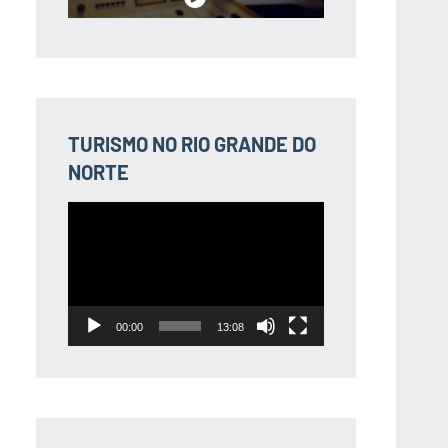
TURISMO NO RIO GRANDE DO
NORTE
Tocador
de
vídeo
00:00
13:08