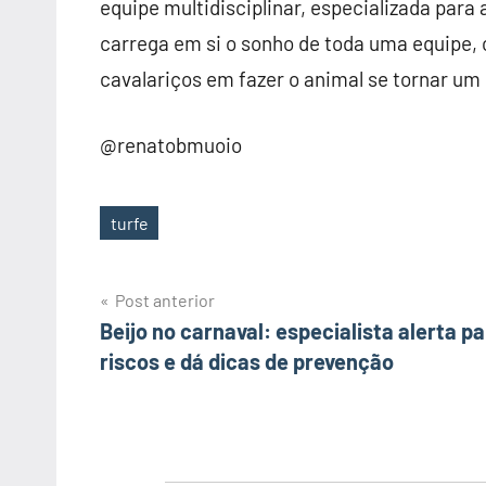
equipe multidisciplinar, especializada para
carrega em si o sonho de toda uma equipe, cr
cavalariços em fazer o animal se tornar um 
@renatobmuoio
turfe
Tags
Post anterior
Navegação
Beijo no carnaval: especialista alerta p
riscos e dá dicas de prevenção
de
Post