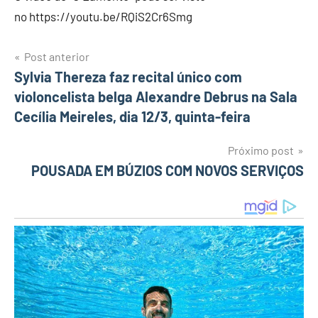
no https://youtu.be/RQiS2Cr6Smg
Post anterior
Navegação
Sylvia Thereza faz recital único com
violoncelista belga Alexandre Debrus na Sala
de
Cecília Meireles, dia 12/3, quinta-feira
Post
Próximo post
POUSADA EM BÚZIOS COM NOVOS SERVIÇOS