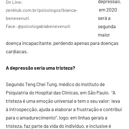
depressão,
On Line:
em 2020
zenklub.com.br/psicologos/bianca-
será a
benevenuti
Face: @psicologabiabenevenuti
segunda
maior
doença incapacitante, perdendo apenas para doenças
cardíacas.
A depressão seria uma tristeza?
Segundo Teng Chei Tung, médico do Instituto de
Psiquiatria do Hospital das Clínicas, em São Paulo. “A
tristeza é uma emoção universal e tem o seu valor: leva
à introspecção, ajuda a elaborar a frustração e contribui
para o amadurecimento”, logo; em linhas gerais a
tristeza, faz parte da vida do indivíduo, e inclusive é