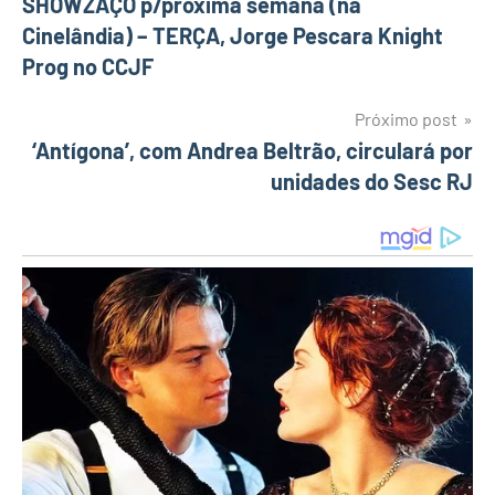
Navegação
SHOWZAÇO p/proxima semana (na
Cinelândia) – TERÇA, Jorge Pescara Knight
de
Prog no CCJF
Post
Próximo post
‘Antígona’, com Andrea Beltrão, circulará por
unidades do Sesc RJ