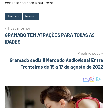
conectados com a natureza.
Gramado
turismo
Tags
Post anterior
Navegação
GRAMADO TEM ATRAÇÕES PARA TODAS AS
IDADES
de
Post
Próximo post
Gramado sedia II Mercado Audiovisual Entre
Fronteiras de 15 a 17 de agosto de 2022