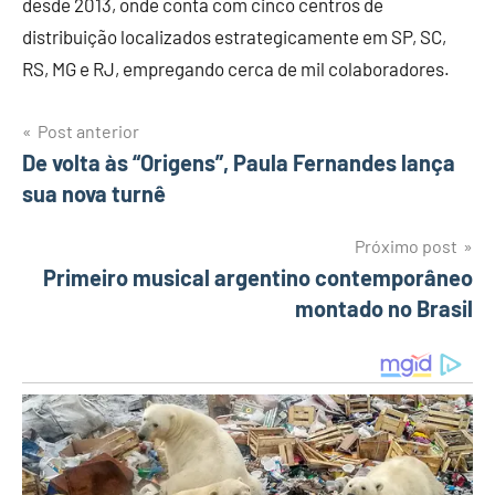
desde 2013, onde conta com cinco centros de
distribuição localizados estrategicamente em SP, SC,
RS, MG e RJ, empregando cerca de mil colaboradores.
Post anterior
Navegação
De volta às “Origens”, Paula Fernandes lança
sua nova turnê
de
Post
Próximo post
Primeiro musical argentino contemporâneo
montado no Brasil