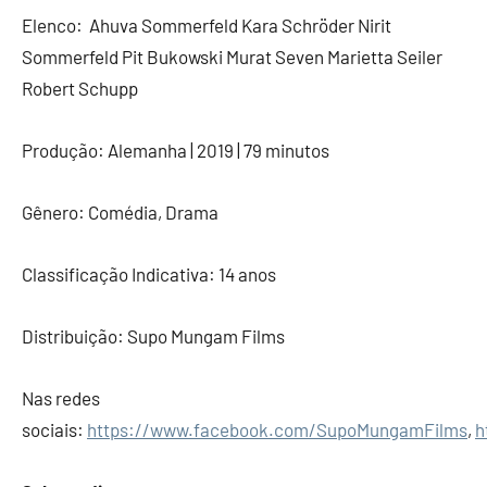
Elenco: Ahuva Sommerfeld Kara Schröder Nirit
Sommerfeld Pit Bukowski Murat Seven Marietta Seiler
Robert Schupp
Produção: Alemanha | 2019 | 79 minutos
Gênero: Comédia, Drama
Classificação Indicativa: 14 anos
Distribuição: Supo Mungam Films
Nas redes
sociais:
https://www.facebook.com/SupoMungamFilms
,
h