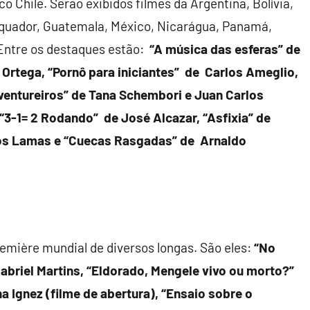
o Chile. Serão exibidos filmes da Argentina, Bolívia,
 Equador, Guatemala, México, Nicarágua, Panamá,
 Entre os destaques estão:
“A música das esferas” de
a Ortega, “Pornô para iniciantes” de Carlos Ameglio,
ventureiros” de Tana Schembori e Juan Carlos
 “3-1= 2 Rodando” de José Alcazar, “Asfixia” de
tos Lamas e “Cuecas Rasgadas” de Arnaldo
remière mundial de diversos longas. São eles:
“
No
abriel Martins, “Eldorado, Mengele vivo ou morto?”
a Ignez (filme de abertura), “Ensaio sobre o