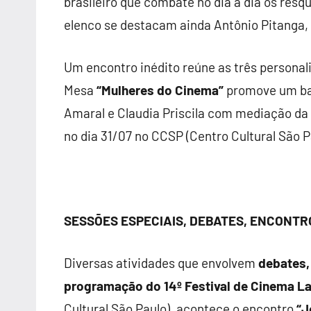
brasileiro que combate no dia a dia os res
elenco se destacam ainda Antônio Pitanga, 
Um encontro inédito reúne as três persona
Mesa
“Mulheres do Cinema”
promove um bate
Amaral e Claudia Priscila com mediação da
no dia 31/07 no CCSP (Centro Cultural São Pa
SESSÕES ESPECIAIS, DEBATES, ENCONTR
Diversas atividades que envolvem
debates,
programação
do 14
º
Festival de Cinema L
Cultural São Paulo), acontece o encontro
“J