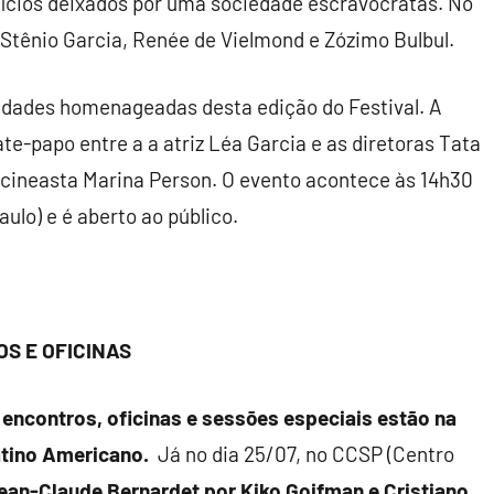
quícios deixados por uma sociedade escravocratas. No
Stênio Garcia, Renée de Vielmond e Zózimo Bulbul.
lidades homenageadas desta edição do Festival. A
-papo entre a a atriz Léa Garcia e as diretoras Tata
 cineasta Marina Person. O evento acontece às 14h30
ulo) e é aberto ao público.
OS E OFICINAS
 encontros, oficinas e sessões especiais
estão na
atino Americano.
Já no dia 25/07, no CCSP (Centro
ean-Claude Bernardet por Kiko Goifman e Cristiano