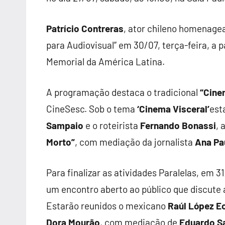
Patrício Contreras
, ator chileno homenagea
para Audiovisual” em 30/07, terça-feira, a 
Memorial da América Latina.
A programação destaca o tradicional
“Cine
CineSesc. Sob o tema
‘Cinema Visceral’
est
Sampaio
e o roteirista
Fernando Bonassi
,
Morto”
, com mediação da jornalista
Ana Pa
Para finalizar as atividades Paralelas, em 3
um encontro aberto ao público que discute 
Estarão reunidos o mexicano
Raúl López Ec
Dora Mourão
, com mediação de
Eduardo S