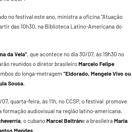
do no festival este ano, ministra a oficina “Atuação
partir das 10h30, na Biblioteca Latino-Americana do
ma da Vela”
, que acontece no dia 30/07, às 19h30 no
arão reunidos o diretor brasileiro
Marcelo Felipe
 ambos do longa-metragem
“Eldorado, Mengele Vivo ou
ula Sousa
.
1/07, quarta-feira, às 11h, no CCSP, o festival promove
a formação audiovisual na região latino-americana.
heverría
, o cubano
Marcel Beltrán
e a brasileira
Maria
antos Mendes
.