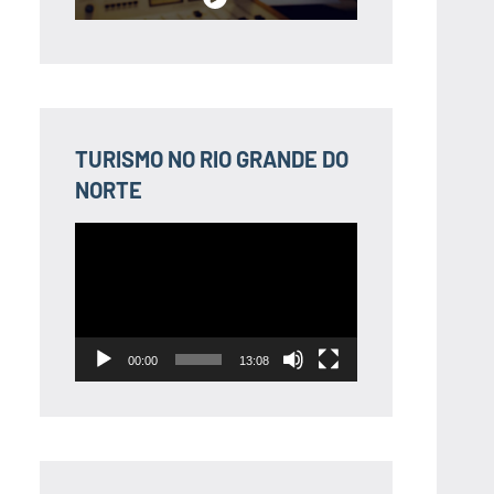
TURISMO NO RIO GRANDE DO
NORTE
Tocador
de
vídeo
00:00
13:08