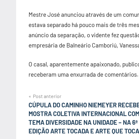
Mestre José anunciou através de um comuni
estava separado há pouco mais de três mese
anúncio da separação, o vidente fez questã
empresária de Balneário Camboriú, Vaness
O casal, aparentemente apaixonado, publico
receberam uma enxurrada de comentários. e
Post anterior
Navegação
CÚPULA DO CAMINHO NIEMEYER RECEB
MOSTRA COLETIVA INTERNACIONAL COM
de
TEMA DIVERSIDADE NA UNIDADE – NA 6ª
Post
EDIÇÃO ARTE TOCADA E ARTE QUE TOC