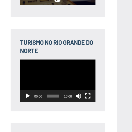
TURISMO NO RIO GRANDE DO
NORTE
Tocador
de
vídeo
00:00
13:08