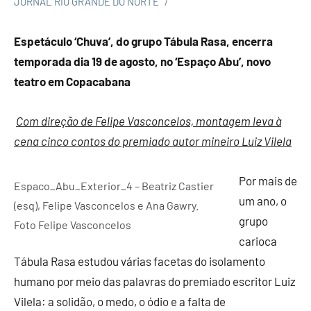
JORNAL RIO GRANDE DO NORTE
Espetáculo ‘Chuva’, do grupo Tábula Rasa,
encerra
temporada dia 19 de agosto
, no ‘Espaço Abu’, novo
teatro em Copacabana
Com direção de Felipe Vasconcelos, montagem leva à
cena
cinco contos do premiado autor mineiro Luiz Vilela
Por mais de
Espaco_Abu_Exterior_4 – Beatriz Castier
um ano, o
(esq), Felipe Vasconcelos e Ana Gawry.
grupo
Foto Felipe Vasconcelos
carioca
Tábula Rasa estudou várias facetas do isolamento
humano por meio das palavras do premiado escritor Luiz
Vilela: a solidão, o medo, o ódio e a falta de