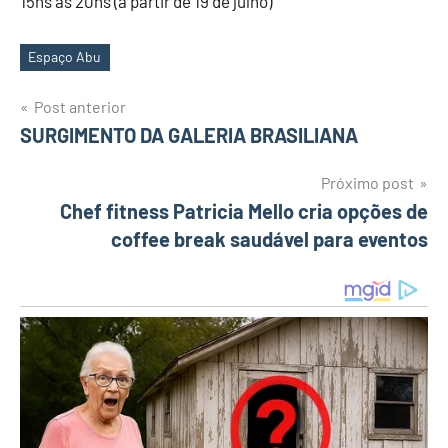
15hs às 20hs (a partir de 19 de julho)
Espaço Abu
Tags
Post anterior
Navegação
SURGIMENTO DA GALERIA BRASILIANA
de
Próximo post
Chef fitness Patricia Mello cria opções de
Post
coffee break saudável para eventos