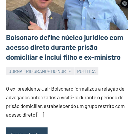
Bolsonaro define núcleo jurídico com
acesso direto durante prisão
domiciliar e inclui filho e ex-ministro
JORNAL RIO GRANDE DO NORTE
POLÍTICA
JORNAL
RIO
O ex-presidente Jair Bolsonaro formalizou a relação de
GRANDE
advogados autorizados a visitá-lo durante o período de
DO
prisão domiciliar, estabelecendo um grupo restrito com
NORTE
acesso direto […]