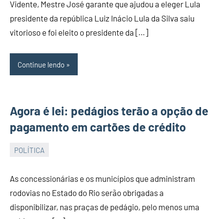
Vidente, Mestre José garante que ajudou a eleger Lula
GRANDE
presidente da república Luiz Inácio Lula da Silva saiu
DO
vitorioso e foi eleito o presidente da […]
NORTE
Continue lendo
Agora é lei: pedágios terão a opção de
pagamento em cartões de crédito
POLÍTICA
JORNAL
RIO
As concessionárias e os municípios que administram
GRANDE
rodovias no Estado do Rio serão obrigadas a
DO
disponibilizar, nas praças de pedágio, pelo menos uma
NORTE