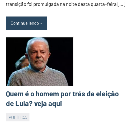
transição foi promulgada na noite desta quarta-feira […]
NORTE
Continue lendo
Quem é o homem por trás da eleição
de Lula? veja aqui
POLÍTICA
JORNAL
RIO