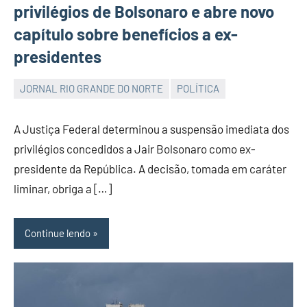
privilégios de Bolsonaro e abre novo
capítulo sobre benefícios a ex-
presidentes
JORNAL RIO GRANDE DO NORTE
POLÍTICA
JORNAL
RIO
A Justiça Federal determinou a suspensão imediata dos
GRANDE
privilégios concedidos a Jair Bolsonaro como ex-
DO
presidente da República. A decisão, tomada em caráter
NORTE
liminar, obriga a […]
Continue lendo