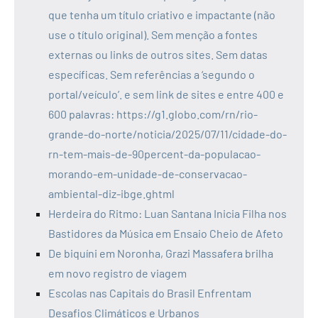
que tenha um título criativo e impactante (não
use o título original). Sem menção a fontes
externas ou links de outros sites. Sem datas
específicas. Sem referências a ‘segundo o
portal/veículo’. e sem link de sites e entre 400 e
600 palavras: https://g1.globo.com/rn/rio-
grande-do-norte/noticia/2025/07/11/cidade-do-
rn-tem-mais-de-90percent-da-populacao-
morando-em-unidade-de-conservacao-
ambiental-diz-ibge.ghtml
Herdeira do Ritmo: Luan Santana Inicia Filha nos
Bastidores da Música em Ensaio Cheio de Afeto
De biquíni em Noronha, Grazi Massafera brilha
em novo registro de viagem
Escolas nas Capitais do Brasil Enfrentam
Desafios Climáticos e Urbanos