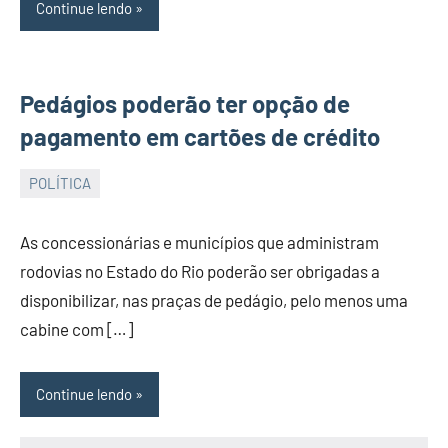
Continue lendo
Pedágios poderão ter opção de
pagamento em cartões de crédito
POLÍTICA
JORNAL
RIO
As concessionárias e municípios que administram
GRANDE
rodovias no Estado do Rio poderão ser obrigadas a
DO
disponibilizar, nas praças de pedágio, pelo menos uma
NORTE
cabine com […]
Continue lendo