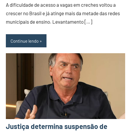
A dificuldade de acesso a vagas em creches voltou a
GRANDE
crescer no Brasil e já atinge mais da metade das redes
DO
municipais de ensino. Levantamento […]
NORTE
Continue lendo
Justiça determina suspensão de