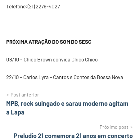
Telefone:(21) 2279-4027
PRÓXIMA ATRAÇÃO DO SOM DO SESC
08/10 – Chico Brown convida Chico Chico
22/10 – Carlos Lyra – Cantos e Contos da Bossa Nova
Post anterior
Navegação
MPB, rock suingado e sarau moderno agitam
a Lapa
de
Post
Próximo post
Preludio 21 comemora 21 anos em concerto