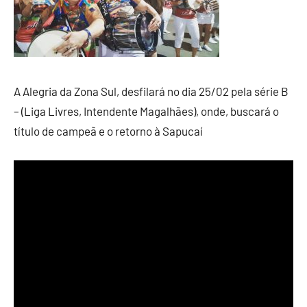
A Alegria da Zona Sul, desfilará no dia 25/02 pela série B
– (Liga Livres, Intendente Magalhães), onde, buscará o
título de campeã e o retorno à Sapucaí