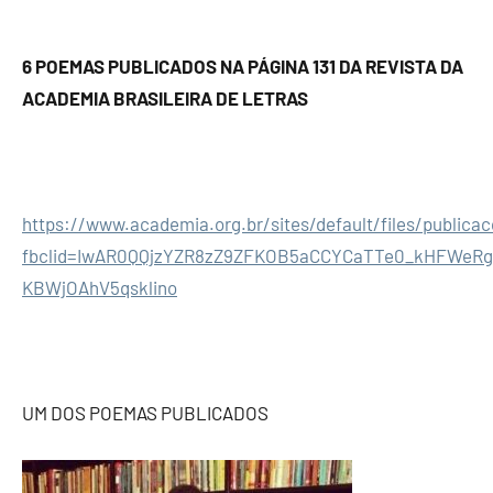
6 POEMAS PUBLICADOS NA PÁGINA 131 DA REVISTA DA
ACADEMIA BRASILEIRA DE LETRAS
https://www.academia.org.br/sites/default/files/publicac
fbclid=IwAR0QQjzYZR8zZ9ZFKOB5aCCYCaTTe0_kHFWeRg
KBWjOAhV5qsklino
UM DOS POEMAS PUBLICADOS