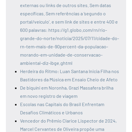
externas ou links de outros sites. Sem datas
específicas. Sem referências a ‘segundo o
portal/veículo’. e sem link de sites e entre 400 e
600 palavras: https://g1.globo.com/rn/rio-
grande-do-norte/noticia/2025/07/11/cidade-do-
rn-tem-mais-de-90percent-da-populacao-
morando-em-unidade-de-conservacao-
ambiental-diz-ibge.ghtml
Herdeira do Ritmo: Luan Santana Inicia Filha nos
Bastidores da Música em Ensaio Cheio de Afeto
De biquíni em Noronha, Grazi Massafera brilha
em novo registro de viagem
Escolas nas Capitais do Brasil Enfrentam
Desafios Climáticos e Urbanos
Vencedor do Prêmio Clarice Lispector de 2024,
Marcel Cervantes de Oliveira propõe uma