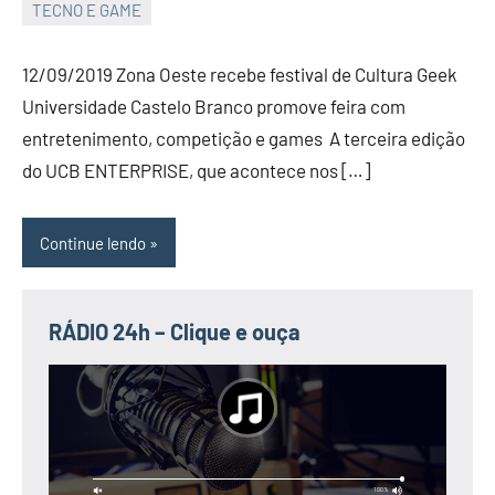
TECNO E GAME
JORNAL
RIO
12/09/2019 Zona Oeste recebe festival de Cultura Geek
GRANDE
Universidade Castelo Branco promove feira com
DO
entretenimento, competição e games A terceira edição
NORTE
do UCB ENTERPRISE, que acontece nos […]
Continue lendo
RÁDIO 24h – Clique e ouça