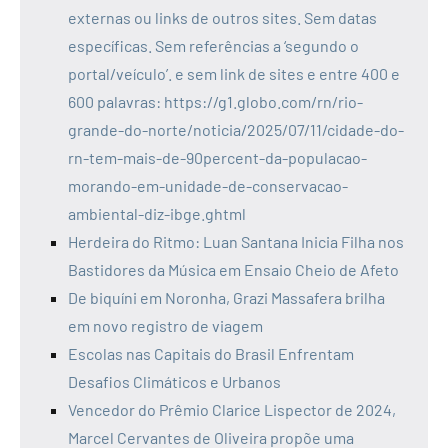
externas ou links de outros sites. Sem datas
específicas. Sem referências a ‘segundo o
portal/veículo’. e sem link de sites e entre 400 e
600 palavras: https://g1.globo.com/rn/rio-
grande-do-norte/noticia/2025/07/11/cidade-do-
rn-tem-mais-de-90percent-da-populacao-
morando-em-unidade-de-conservacao-
ambiental-diz-ibge.ghtml
Herdeira do Ritmo: Luan Santana Inicia Filha nos
Bastidores da Música em Ensaio Cheio de Afeto
De biquíni em Noronha, Grazi Massafera brilha
em novo registro de viagem
Escolas nas Capitais do Brasil Enfrentam
Desafios Climáticos e Urbanos
Vencedor do Prêmio Clarice Lispector de 2024,
Marcel Cervantes de Oliveira propõe uma