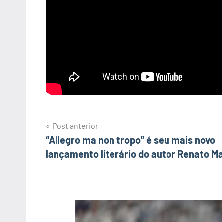
Post anterior
Navegação
“Allegro ma non tropo” é seu mais novo
lançamento literário do autor Renato M
de
Post