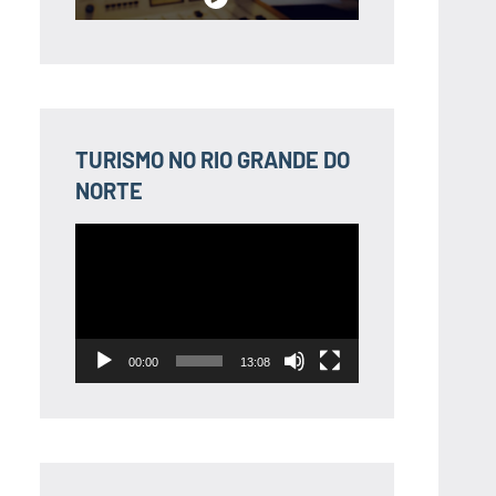
TURISMO NO RIO GRANDE DO
NORTE
Tocador
de
vídeo
00:00
13:08