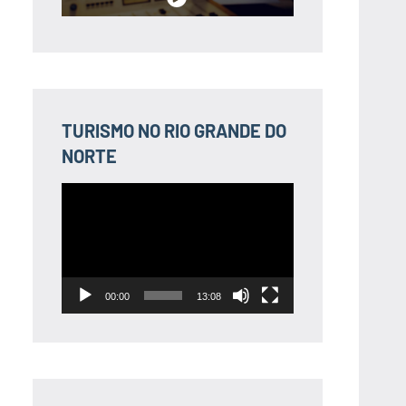
TURISMO NO RIO GRANDE DO
NORTE
Tocador
de
vídeo
00:00
13:08