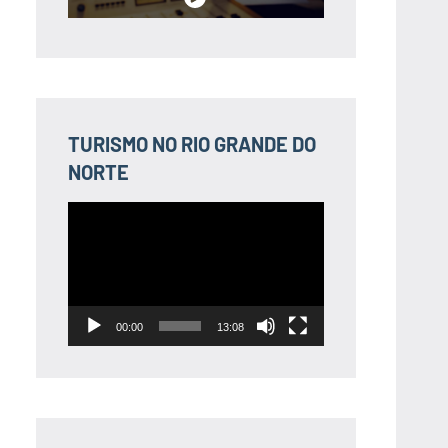
TURISMO NO RIO GRANDE DO
NORTE
Tocador
de
vídeo
00:00
13:08