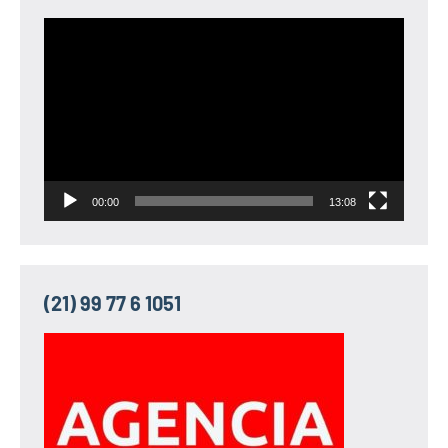
Tocador
de
vídeo
00:00
13:08
(21) 99 77 6 1051