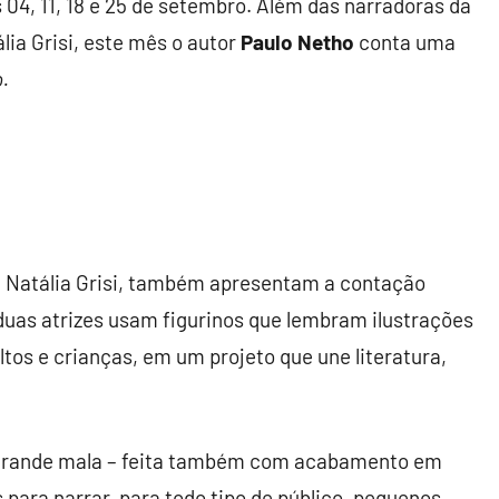
 04, 11, 18 e 25 de setembro. Além das narradoras da
lia Grisi, este mês o autor
Paulo Netho
conta uma
.
 e Natália Grisi, também apresentam a contação
s duas atrizes usam figurinos que lembram ilustrações
ltos e crianças, em um projeto que une literatura,
grande mala – feita também com acabamento em
 para narrar, para todo tipo de público, pequenos