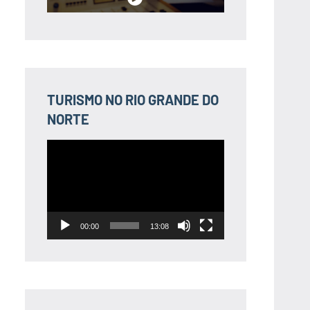
TURISMO NO RIO GRANDE DO
NORTE
Tocador
de
vídeo
00:00
13:08