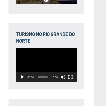
TURISMO NO RIO GRANDE DO
NORTE
Tocador
de
vídeo
00:00
13:08