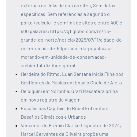
externas ou links de outros sites. Sem datas
específicas. Sem referências a ‘segundo o
portal/veículo’. e sem link de sites e entre 400 e
600 palavras: https://g1.globo.com/rn/rio-
grande-do-norte/noticia/2025/07/11/cidade-do-
rn-tem-mais-de-90percent-da-populacao-
morando-em-unidade-de-conservacao-
ambiental-diz-ibge.ghtml
Herdeira do Ritmo: Luan Santana Inicia Filha nos
Bastidores da Música em Ensaio Cheio de Afeto
De biquíni em Noronha, Grazi Massafera brilha
em novo registro de viagem
Escolas nas Capitais do Brasil Enfrentam
Desafios Climáticos e Urbanos
Vencedor do Prêmio Clarice Lispector de 2024,
Marcel Cervantes de Oliveira propõe uma