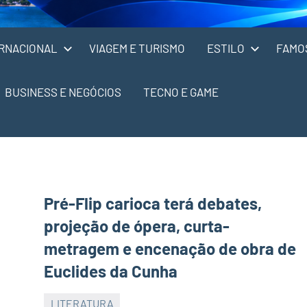
RNACIONAL
VIAGEM E TURISMO
ESTILO
FAMO
BUSINESS E NEGÓCIOS
TECNO E GAME
Pré-Flip carioca terá debates,
projeção de ópera, curta-
metragem e encenação de obra de
Euclides da Cunha
LITERATURA