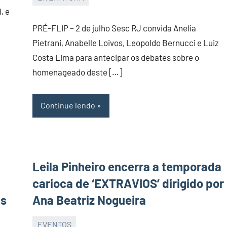
JORNAL
, e
RIO
PRÉ-FLIP – 2 de julho Sesc RJ convida Anelia
GRANDE
Pietrani, Anabelle Loivos, Leopoldo Bernucci e Luiz
DO
Costa Lima para antecipar os debates sobre o
NORTE
homenageado deste […]
Continue lendo
Leila Pinheiro encerra a temporada
carioca de ‘EXTRAVIOS’ dirigido por
as
Ana Beatriz Nogueira
EVENTOS