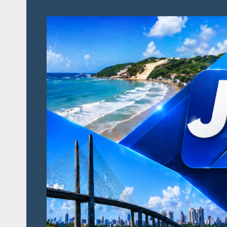
Pular
para
o
conteúdo