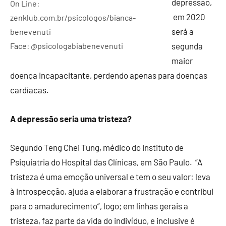
depressão,
On Line:
em 2020
zenklub.com.br/psicologos/bianca-
será a
benevenuti
Face: @psicologabiabenevenuti
segunda
maior
doença incapacitante, perdendo apenas para doenças
cardíacas.
A depressão seria uma tristeza?
Segundo Teng Chei Tung, médico do Instituto de
Psiquiatria do Hospital das Clínicas, em São Paulo. “A
tristeza é uma emoção universal e tem o seu valor: leva
à introspecção, ajuda a elaborar a frustração e contribui
para o amadurecimento”, logo; em linhas gerais a
tristeza, faz parte da vida do indivíduo, e inclusive é