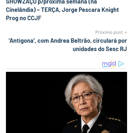
Navegação
SHOWZAÇO p/proxima semana (na
Cinelândia) – TERÇA, Jorge Pescara Knight
de
Prog no CCJF
Post
Próximo post
‘Antígona’, com Andrea Beltrão, circulará por
unidades do Sesc RJ